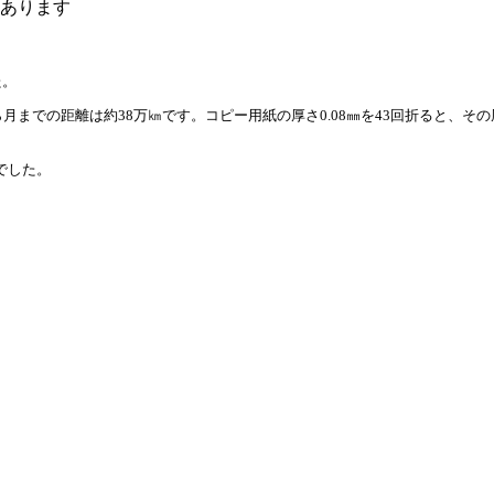
あります
た。
月までの距離は約38万㎞です。コピー用紙の厚さ0.08㎜を43回折ると、そ
でした。